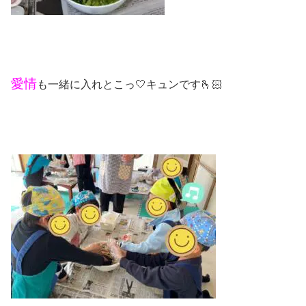
愛情
も一緒に入れとこっ🤍キュンです🫰🏻