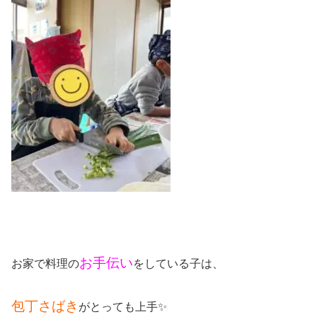
お手伝い
お家で料理の
をしている子は、
包丁さばき
がとっても上手✨