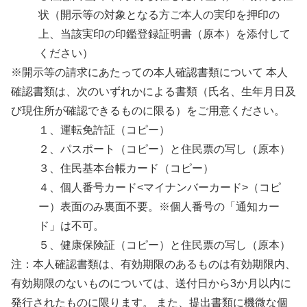
状（開示等の対象となる方ご本人の実印を押印の
上、当該実印の印鑑登録証明書（原本）を添付して
ください）
※開示等の請求にあたっての本人確認書類について 本人
確認書類は、次のいずれかによる書類（氏名、生年月日及
び現住所が確認できるものに限る）をご用意ください。
１、運転免許証（コピー）
２、パスポート（コピー）と住民票の写し（原本）
３、住民基本台帳カード（コピー）
４、個人番号カード<マイナンバーカード>（コピ
ー）表面のみ裏面不要。※個人番号の「通知カー
ド」は不可。
５、健康保険証（コピー）と住民票の写し（原本）
注：本人確認書類は、有効期限のあるものは有効期限内、
有効期限のないものについては、送付日から3か月以内に
発行されたものに限ります。 また、提出書類に機微な個